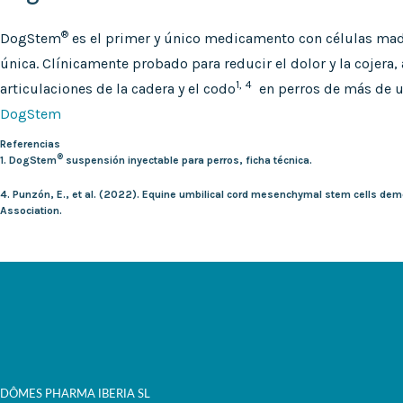
®
DogStem
es el primer y único medicamento con células madre
única. Clínicamente probado para reducir el dolor y la cojera,
1,
4
articulaciones de la cadera y el codo
en perros de más de u
DogStem
Referencias
®
1. DogStem
suspensión inyectable para perros, ficha técnica.
4. Punzón, E., et al. (2022). Equine umbilical cord mesenchymal stem cells demon
Association.
DÔMES PHARMA IBERIA SL