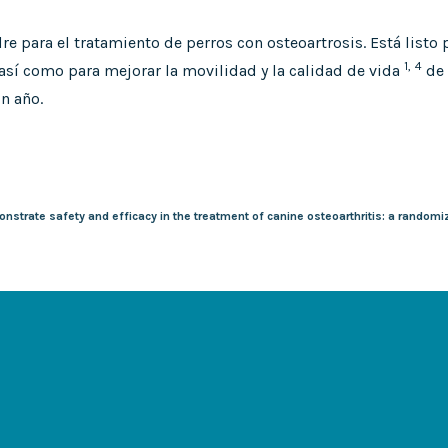
 para el tratamiento de perros con osteoartrosis. Está listo 
1,
4
 así como para mejorar la movilidad y la calidad de vida
de 
n año.
strate safety and efficacy in the treatment of canine osteoarthritis: a randomiz